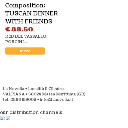
Sabato 8 Luglio ospite speciale: si
Composition:
ride insieme al nostro
TUSCAN DINNER
KAGLIOSTRO
WITH FRIENDS
Leggi tutto
€ 88.50
RED DEL VASSALLO,
PORCINI....
5
‹‹
‹
more
1
2
3
4
6
7
8
9
10
11
12
13
14
15
16
17
18
›
››
La Novella • Località Il Cilindro
VALPIANA • 58024 Massa Marittima (GR)
tel. 0566 919005 • info@lanovella.it
our distribution channels