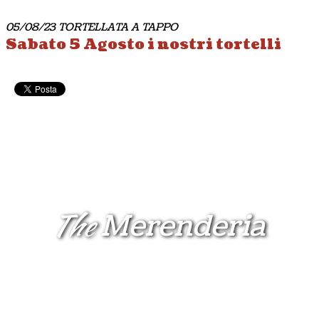
05/08/23 TORTELLATA A TAPPO
Sabato 5 Agosto i nostri tortelli
aspettano solo te: TORTELLATA all
you can eat!
Leggi tutto
04/08/23 CACCIUCCATA
Venerdì 4 Agosto torna la serata
dedicata al CACCIUCCO!
Leggi tutto
The
Merenderia
29/07/23 MUSICA & KARAOKE con Calamassi e Drago DJ
Sabato 29 Luglio torna la coppia
Mauro Calamassi e Drago Dj
Leggi tutto