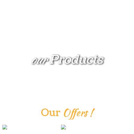
28/07/23 TUTTO BACCALÀ
Venerdì 28 Luglio protagonista del
nostro menù... IL BACCALÀ!
Leggi tutto
22/07/23 CENA & MUSICA IN ACUSTICO con il gruppo
our
Products
NICE
Sabato 22 Luglio un gradito
ritorno: cena e musica in acustico
in compagnia del gruppo NICE
Leggi tutto
Offers
!
Our
21/07/23 TORTELLATA A TAPPO
Venerdì 21 Luglio TORTELLATA all
you can eat, vieni anche tu! I
tortelli maremmani so più boni se