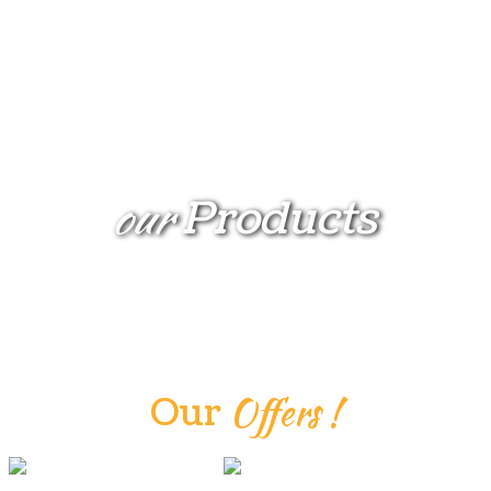
Venerdì 4 Novembre serata
interamente dedicata al piatto che
tutto il mondo ci invidia:LE
LASAGNE! E ce n'è per tutti i gusti!
Leggi tutto
our
Products
SAPORI D'AUTUNNO
Novembre è alle porte e lo
vogliamo inaugurare insieme a voi
con un menù alla carta dedicato ai
sapori d'autunno: scegli cosa
gustare, al resto ci pensiamo noi
Leggi tutto
Offers
!
Our
SERATE IN PROGRAMMA PER NOVEMBRE
A giudicare dal clima, non sembra