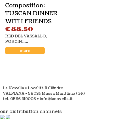
Composition:
TUSCAN DINNER
TUTTO CINGHIALE
Venerdì 28 Ottobre la serata che
WITH FRIENDS
tutti stavamo aspettando,
€ 88.50
il simbolo della cucina toscana, il
RED DEL VASSALLO,
piatto tipico a cui è impossibile
PORCINI....
dire di no... non poteva certo
more
mancare una cena a tema
CINGHIALE!
Leggi tutto
MAURO CALAMASSI Musica&Karaoke
La Novella • Località Il Cilindro
Sabato 22 Ottobre Lasagna della
VALPIANA • 58024 Massa Marittima (GR)
nonna e Peposo con patate, mentre
tel. 0566 919005 • info@lanovella.it
cantiamo insieme al nostro Mauro
our distribution channels
Calamassi
Leggi tutto